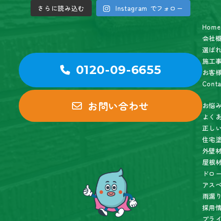
さらに読み込む
Instagram でフォロー
Home
会社
選ば
施工
0120-09-6655
お客
Conta
お問い合わせ
お悩
よく
正し
住宅
外壁
屋根
ドロ
アス
雨漏
採用
プラ