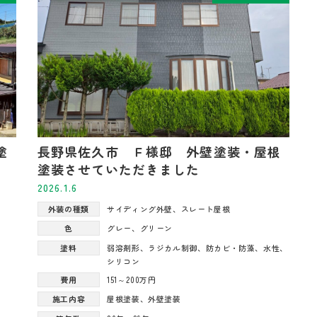
塗
長野県佐久市 Ｆ様邸 外壁塗装・屋根
塗装させていただきました
2026.1.6
外装の種類
サイディング外壁
、
スレート屋根
色
グレー
、
グリーン
塗料
弱溶剤形
、
ラジカル制御
、
防カビ・防藻
、
水性
、
シリコン
費用
151～200万円
施工内容
屋根塗装
、
外壁塗装