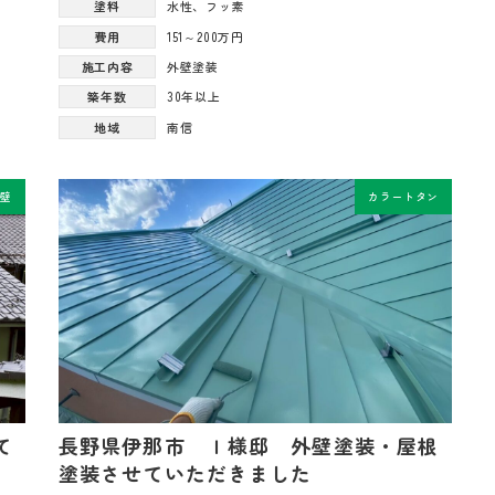
塗料
水性
、
フッ素
費用
151～200万円
施工内容
外壁塗装
築年数
30年以上
地域
南信
外壁
カラートタン
て
長野県伊那市 Ｉ様邸 外壁塗装・屋根
塗装させていただきました