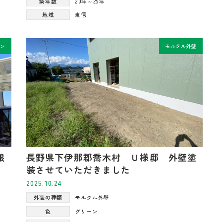
築年数
20年～29年
地域
東信
シン
モルタル外壁
根
長野県下伊那郡喬木村 Ｕ様邸 外壁塗
装させていただきました
2025.10.24
外装の種類
モルタル外壁
色
グリーン