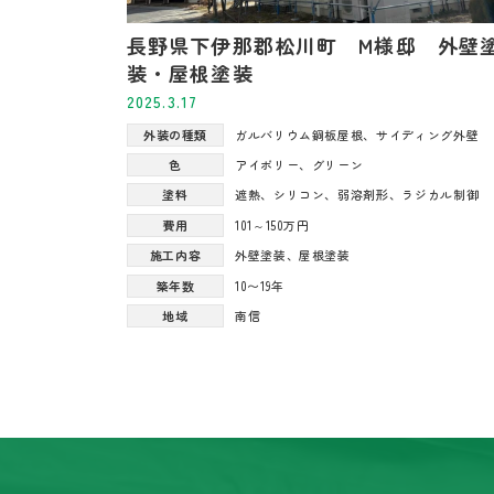
長野県下伊那郡松川町 M様邸 外壁
装・屋根塗装
2025.3.17
外装の種類
ガルバリウム鋼板屋根
、
サイディング外壁
色
アイボリー
、
グリーン
塗料
遮熱
、
シリコン
、
弱溶剤形
、
ラジカル制御
費用
101～150万円
施工内容
外壁塗装
、
屋根塗装
築年数
10〜19年
地域
南信