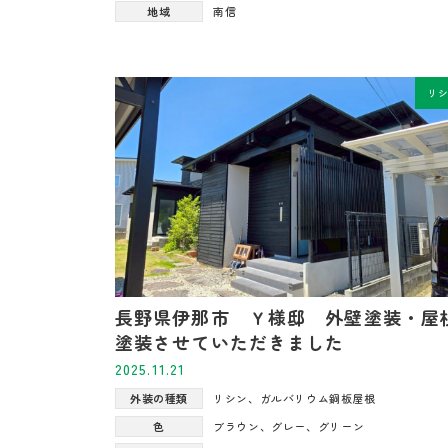
地域
南信
リ
長野県伊那市 Ｙ様邸 外壁塗装・屋
塗装させていただきました
2025.11.21
外装の種類
リシン
、
ガルバリウム鋼板屋根
色
ブラウン
、
グレー
、
グリーン