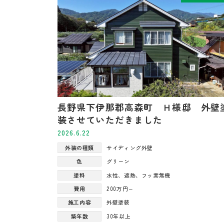
長野県下伊那郡高森町 Ｈ様邸 外壁
装させていただきました
2026.6.22
外装の種類
サイディング外壁
色
グリーン
塗料
水性
、
遮熱
、
フッ素無機
費用
200万円～
施工内容
外壁塗装
築年数
30年以上