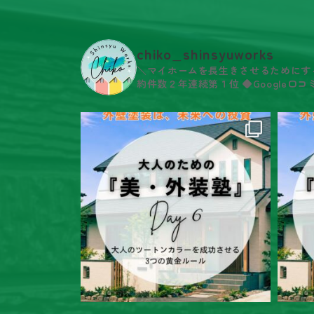
chiko_shinsyuworks
＼マイホームを長生きさせるためにす
約件数２年連続第１位
◆Google口コ