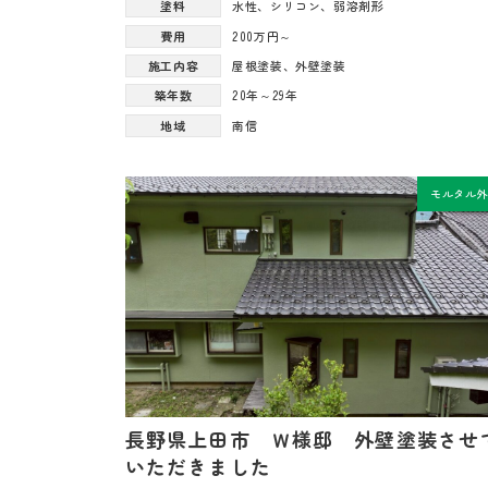
塗料
水性
、
シリコン
、
弱溶剤形
費用
200万円～
施工内容
屋根塗装
、
外壁塗装
築年数
20年～29年
地域
南信
モルタル
長野県上田市 Ｗ様邸 外壁塗装させ
いただきました