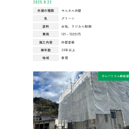
2025.8.22
外装の種類
モルタル外壁
色
グリーン
塗料
水性
、
ラジカル制御
費用
101～150万円
施工内容
外壁塗装
築年数
30年以上
地域
東信
ガルバリウム鋼板