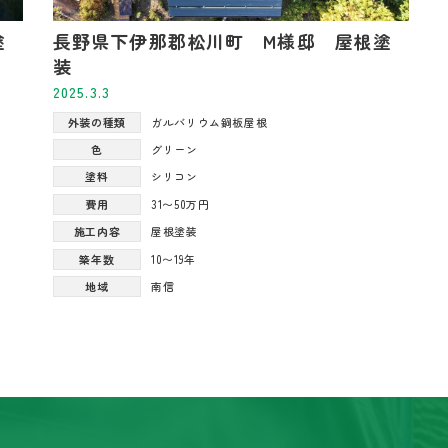
塗
長野県下伊那郡松川町 M様邸 屋根塗
装
2025.3.3
外装の種類
ガルバリウム鋼板屋根
色
グリーン
塗料
シリコン
費用
31〜50万円
施工内容
屋根塗装
築年数
10〜19年
地域
南信