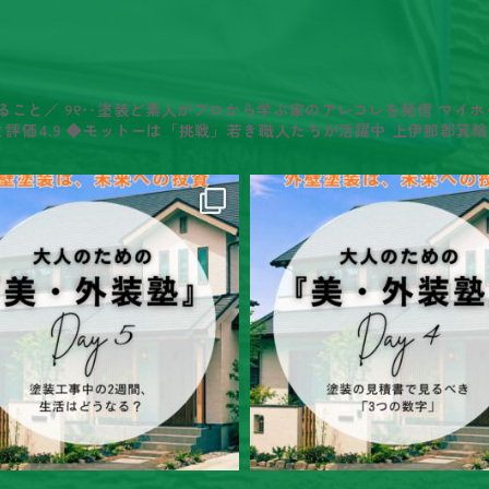
ること／
୨୧‥塗装ど素人がプロから学ぶ家のアレコレを発信
マイホ
ミ評価4.9
◆モットーは「挑戦」若き職人たちが活躍中
上伊那郡箕輪