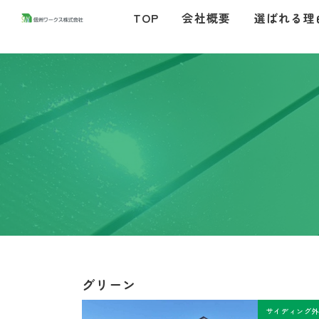
コ
ナ
TOP
会社概要
選ばれる理
ン
ビ
テ
ゲ
ン
ー
ツ
シ
へ
ョ
ス
ン
キ
に
ッ
移
プ
動
グリーン
サイディング