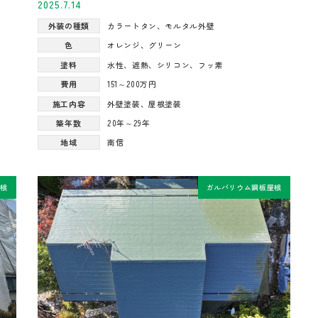
2025.7.14
外装の種類
カラートタン
、
モルタル外壁
色
オレンジ
、
グリーン
塗料
水性
、
遮熱
、
シリコン
、
フッ素
費用
151～200万円
施工内容
外壁塗装
、
屋根塗装
築年数
20年～29年
地域
南信
屋根
ガルバリウム鋼板屋根