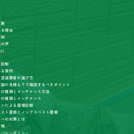
概要
れる理由
事例
様の声
ct
み診断
ある質問
い塗装業者の選び方
塗装の見積もりで確認するべきポイント
材の種類とメンテナンス方法
材の種類とメンテナンス
ーンによる屋根診断
ベスト屋根とノンアスベスト屋根
りへの対策とは
情報
イバシーポリシー