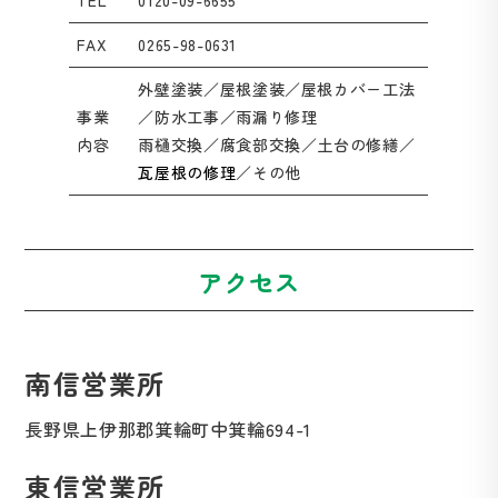
TEL
0120-09-6655
FAX
0265-98-0631
外壁塗装／屋根塗装／屋根カバー工法
事業
／防水工事／雨漏り修理
内容
雨樋交換／腐食部交換／土台の修繕／
瓦屋根の修理
／その他
アクセス
南信営業所
長野県上伊那郡箕輪町中箕輪694-1
東信営業所