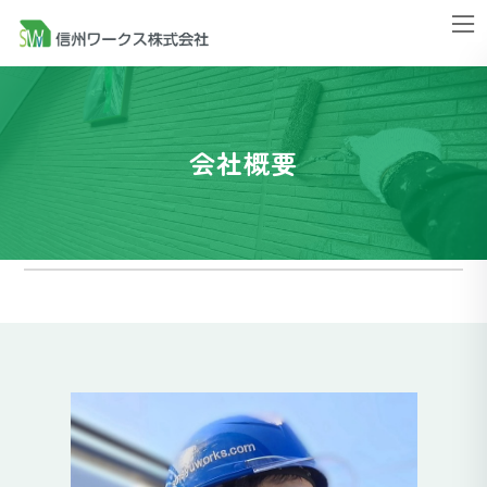
コ
ナ
ン
ビ
テ
ゲ
ン
ー
ツ
シ
会社概要
へ
ョ
ス
ン
キ
に
ッ
移
プ
動