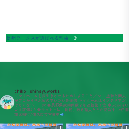
信州ワークスが選ばれる理由
≫
chiko_shinsyuworks
＼マイホームを長生きさせるためにすること／
୨୧‥塗装ど素人
がプロから学ぶ家のアレコレを発信
マイホームはインテリアだ
けじゃない！‥୨୧
◆長野県成約件数２年連続第１位
◆Google口
コミ評価4.9
◆モットーは「挑戦」若き職人たちが活躍中
上伊那
郡箕輪町/佐久市で営業中