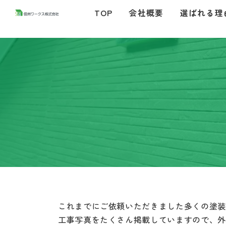
コ
ナ
TOP
会社概要
選ばれる理
ン
ビ
テ
ゲ
ン
ー
ツ
シ
へ
ョ
ス
ン
キ
に
ッ
移
プ
動
これまでにご依頼いただきました多くの塗装
工事写真をたくさん掲載していますので、外