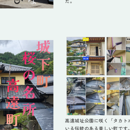
た。
高遠城址公園に咲く「タカトオ
いる伝統のある美しい町です