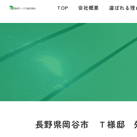
コ
ナ
TOP
会社概要
選ばれる理
ン
ビ
テ
ゲ
ン
ー
ツ
シ
へ
ョ
ス
ン
キ
に
ッ
移
プ
動
長野県岡谷市 Ｔ様邸 