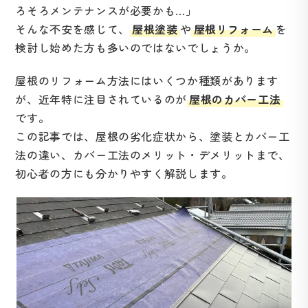
新
ろそろメンテナンスが必要かも…」
日
そんな不安を感じて、
屋根塗装
や
屋根リフォーム
を
時
検討し始めた方も多いのではないでしょうか。
:
屋根のリフォーム方法にはいくつか種類があります
が、近年特に注目されているのが
屋根のカバー工法
です。
この記事では、屋根の劣化症状から、塗装とカバー工
法の違い、カバー工法のメリット・デメリットまで、
初心者の方にも分かりやすく解説します。