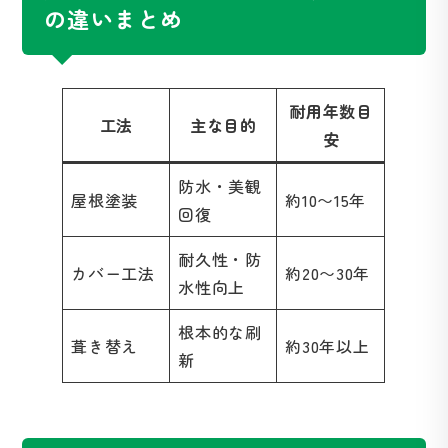
の違いまとめ
耐用年数目
工法
主な目的
安
防水・美観
屋根塗装
約10〜15年
回復
耐久性・防
カバー工法
約20〜30年
水性向上
根本的な刷
葺き替え
約30年以上
新