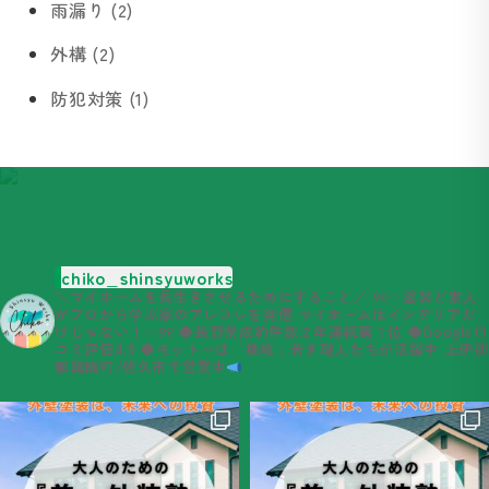
雨漏り (2)
外構 (2)
防犯対策 (1)
chiko_shinsyuworks
＼マイホームを長生きさせるためにすること／
୨୧‥塗装ど素人
がプロから学ぶ家のアレコレを発信
マイホームはインテリアだ
けじゃない！‥୨୧
◆長野県成約件数２年連続第１位
◆Google口
コミ評価4.9
◆モットーは「挑戦」若き職人たちが活躍中
上伊那
郡箕輪町/佐久市で営業中