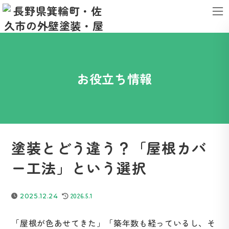
コ
ナ
ン
ビ
テ
ゲ
ン
ー
ツ
シ
お役立ち情報
へ
ョ
ス
ン
キ
に
ッ
移
プ
動
塗装とどう違う？「屋根カバ
ー工法」という選択
最
2026.5.1
2025.12.24
終
更
「屋根が色あせてきた」「築年数も経っているし、そ