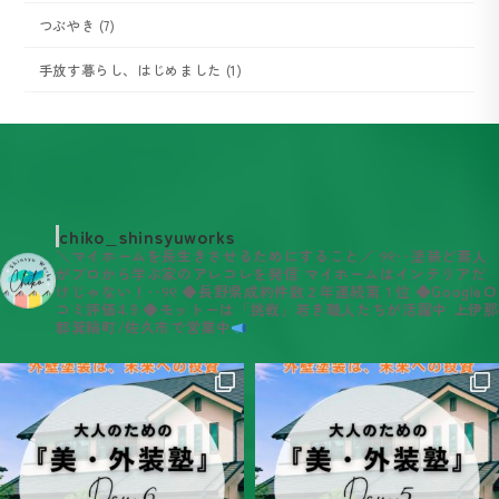
つぶやき (7)
手放す暮らし、はじめました (1)
chiko_shinsyuworks
＼マイホームを長生きさせるためにすること／
୨୧‥塗装ど素人
がプロから学ぶ家のアレコレを発信
マイホームはインテリアだ
けじゃない！‥୨୧
◆長野県成約件数２年連続第１位
◆Google口
コミ評価4.9
◆モットーは「挑戦」若き職人たちが活躍中
上伊那
郡箕輪町/佐久市で営業中