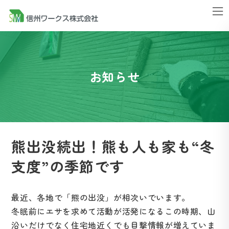
コ
ナ
ン
ビ
テ
ゲ
ン
ー
ツ
シ
お知らせ
へ
ョ
ス
ン
キ
に
ッ
移
プ
動
熊出没続出！熊も人も家も“冬
支度”の季節です
最近、各地で「熊の出没」が相次いでいます。
冬眠前にエサを求めて活動が活発になるこの時期、山
沿いだけでなく住宅地近くでも目撃情報が増えていま