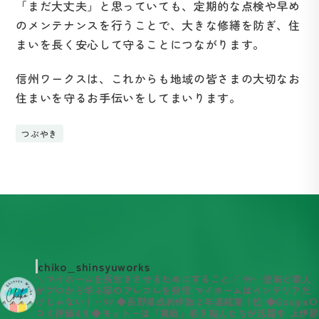
「まだ大丈夫」と思っていても、定期的な点検や早め
のメンテナンスを行うことで、大きな修繕を防ぎ、住
まいを長く安心して守ることにつながります。
信州ワークスは、これからも地域の皆さまの大切なお
住まいを守るお手伝いをしてまいります。
つぶやき
chiko_shinsyuworks
＼マイホームを長生きさせるためにすること／
୨୧‥塗装ど素人
がプロから学ぶ家のアレコレを発信
マイホームはインテリアだ
けじゃない！‥୨୧
◆長野県成約件数２年連続第１位
◆Google口
コミ評価4.9
◆モットーは「挑戦」若き職人たちが活躍中
上伊那