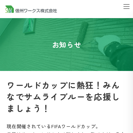
コ
ナ
ン
ビ
テ
ゲ
ン
ー
ツ
シ
お知らせ
へ
ョ
ス
ン
キ
に
ッ
移
プ
動
ワールドカップに熱狂！みん
なでサムライブルーを応援し
ましょう！
現在開催されているFIFAワールドカップ。